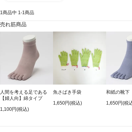
1
商品中
1
-
1
商品
売れ筋商品
人間を考える足である
魚さばき手袋
和紙の靴下
【婦人向】綿タイプ
1,650円(税込)
1,650円(税
1,100円(税込)