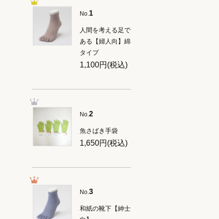
1
No.
人間を考える足で
ある【婦人向】綿
タイプ
1,100円(税込)
2
No.
魚さばき手袋
1,650円(税込)
3
No.
和紙の靴下【紳士