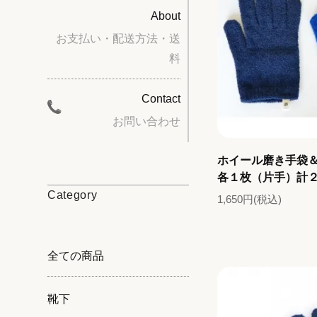
About
お支払い・配送方法・送
料
Contact
お問い合わせ
ホイール磨き手袋
各１枚（片手）計
Category
1,650円(税込)
全ての商品
靴下