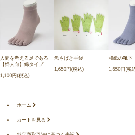
人間を考える足である
魚さばき手袋
和紙の靴下
【婦人向】綿タイプ
1,650円(税込)
1,650円(税
1,100円(税込)
ホーム
カートを見る
特定商取引法に基づく表記