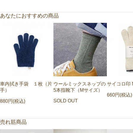
あなたにおすすめの商品
車内拭き手袋 １枚（片
ウールミックスネップの
サイコロ印 N
手）
5本指靴下（Mサイズ）
660円(税込)
SOLD OUT
880円(税込)
売れ筋商品