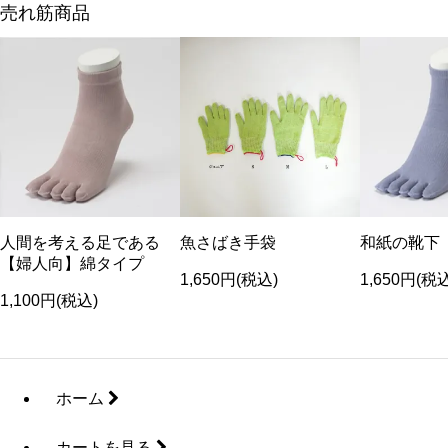
売れ筋商品
人間を考える足である
魚さばき手袋
和紙の靴下
【婦人向】綿タイプ
1,650円(税込)
1,650円(税
1,100円(税込)
ホーム
カートを見る