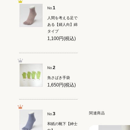
1
No.
人間を考える足で
ある【婦人向】綿
タイプ
1,100円(税込)
2
No.
魚さばき手袋
1,650円(税込)
関連商品
3
No.
和紙の靴下【紳士