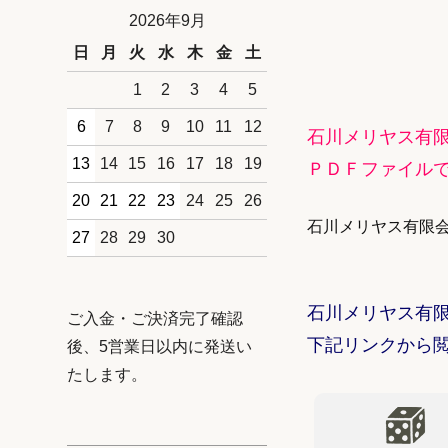
2026年9月
日
月
火
水
木
金
土
1
2
3
4
5
6
7
8
9
10
11
12
石川メリヤス有
13
14
15
16
17
18
19
ＰＤＦファイル
20
21
22
23
24
25
26
石川メリヤス有限
27
28
29
30
石川メリヤス有
ご入金・ご決済完了確認
下記リンクから
後、5営業日以内に発送い
たします。