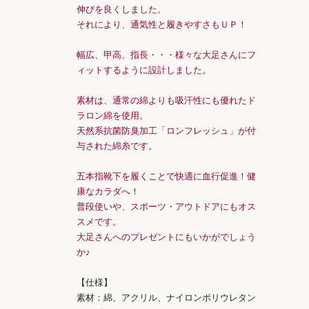
伸びを良くしました。
それにより、通気性と履きやすさもＵＰ！
幅広、甲高、指長・・・様々な大足さんにフ
ィットするように設計しました。
素材は、通常の綿よりも吸汗性にも優れたド
ラロン綿を使用。
天然系抗菌防臭加工「ロンフレッシュ」が付
与された綿糸です。
五本指靴下を履くことで快適に血行促進！健
康なカラダへ！
普段使いや、スポーツ・アウトドアにもオス
スメです。
大足さんへのプレゼントにもいかがでしょう
か♪
【仕様】
素材：綿、アクリル、ナイロンポリウレタン