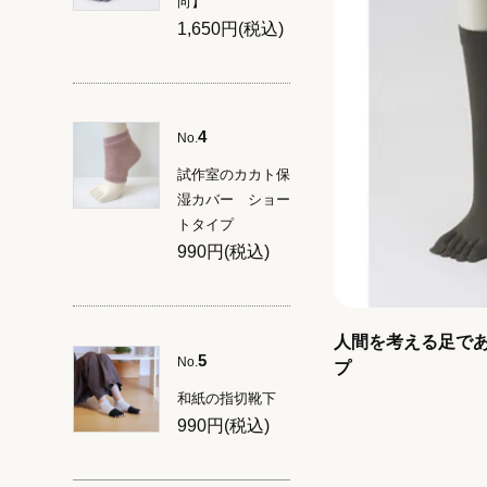
向】
1,650円(税込)
4
No.
試作室のカカト保
湿カバー ショー
トタイプ
990円(税込)
人間を考える足であ
5
No.
プ
和紙の指切靴下
990円(税込)