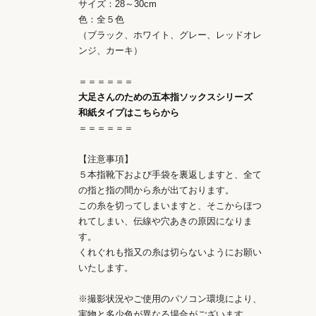
サイズ：28～30cm
色：全５色
（ブラック、ホワイト、グレー、レッドオレ
ンジ、カーキ）
＝＝＝＝＝＝
大足さんのための五本指ソックスシリーズ
和紙タイプはこちらから
＝＝＝＝＝＝
【注意事項】
５本指靴下および手袋を裏返しますと、全て
の指と指の間から糸が出ております。
この糸を切ってしまいますと、そこからほつ
れてしまい、伝線や穴あきの原因になりま
す。
くれぐれも指又の糸は切らないようにお願い
いたします。
※撮影状況やご使用のパソコン環境により、
実物と多少色が異なる場合がございます。