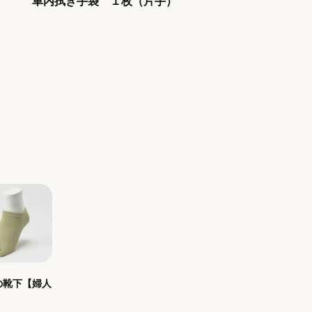
車内拭き手袋 １枚（片手）
の靴下【婦人