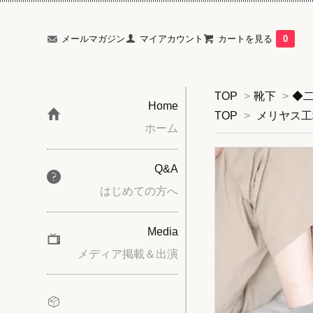
メールマガジン
マイアカウント
カートを見る
0
TOP
>
靴下
>
◆
Home
TOP
>
メリヤス工
ホーム
Q&A
はじめての方へ
Media
メディア掲載＆出演