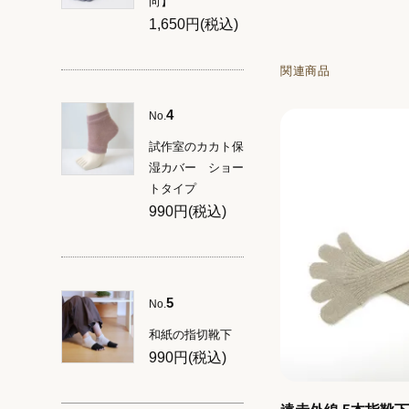
向】
1,650円(税込)
関連商品
4
No.
試作室のカカト保
湿カバー ショー
トタイプ
990円(税込)
5
No.
和紙の指切靴下
990円(税込)