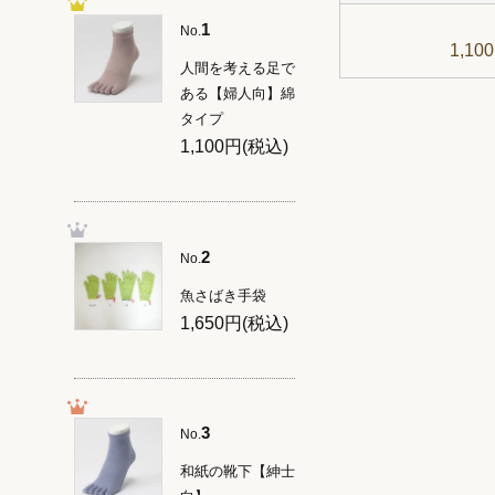
1
No.
1,10
人間を考える足で
ある【婦人向】綿
タイプ
1,100円(税込)
2
No.
魚さばき手袋
1,650円(税込)
3
No.
和紙の靴下【紳士