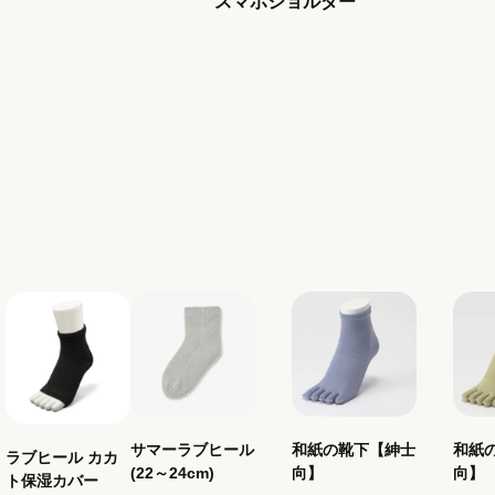
下
スマホショルダー
サマーラブヒール
和紙の靴下【紳士
和紙
ラブヒール カカ
(22～24cm)
向】
向】
ト保湿カバー