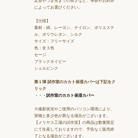
足首やつま先までの長さなど、季節やお好み
によってお選びください。
【仕様】
素材：綿、レーヨン、ナイロン、ポリエステ
ル、ポリウレタン、シルク
サイズ：フリーサイズ
色：全３色
セージ
ブラックネイビー
シェルピンク
第１弾 試作室のカカト保湿カバーは下記をク
リック
・・・
試作室のカカト保湿カバー
※撮影状況やご使用のパソコン環境により、
実物と多少色が異なる場合がございます。
【メリヤス工場の試作室】の商品は数量限定
にて生産しておりますので、予告なく販売終
了となる場合がございます。