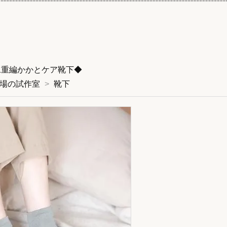
二重編かかとケア靴下◆
場の試作室
>
靴下