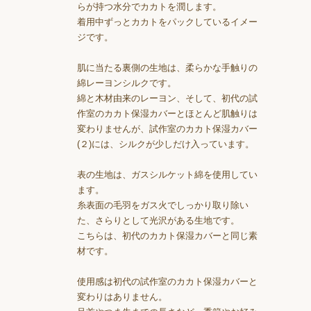
らが持つ水分でカカトを潤します。
着用中ずっとカカトをパックしているイメー
ジです。
肌に当たる裏側の生地は、柔らかな手触りの
綿レーヨンシルクです。
綿と木材由来のレーヨン、そして、初代の試
作室のカカト保湿カバーとほとんど肌触りは
変わりませんが、試作室のカカト保湿カバー
(２)には、シルクが少しだけ入っています。
表の生地は、ガスシルケット綿を使用してい
ます。
糸表面の毛羽をガス火でしっかり取り除い
た、さらりとして光沢がある生地です。
こちらは、初代のカカト保湿カバーと同じ素
材です。
使用感は初代の試作室のカカト保湿カバーと
変わりはありません。