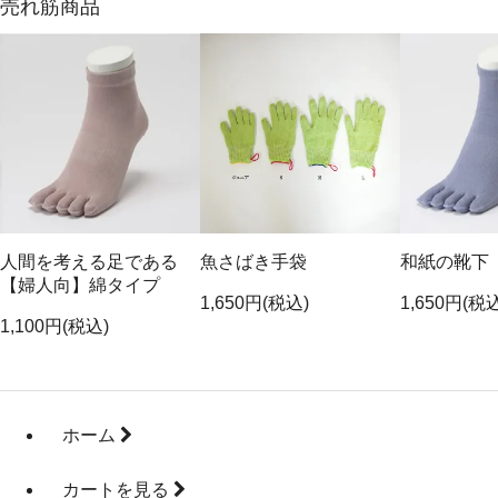
売れ筋商品
人間を考える足である
魚さばき手袋
和紙の靴下
【婦人向】綿タイプ
1,650円(税込)
1,650円(税
1,100円(税込)
ホーム
カートを見る