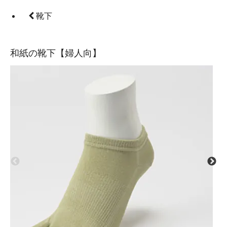
靴下
和紙の靴下【婦人向】