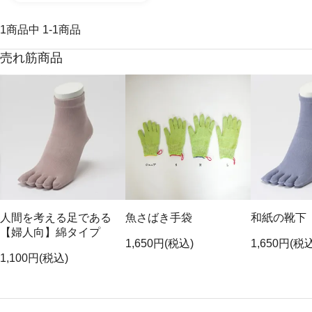
1
商品中
1
-
1
商品
売れ筋商品
人間を考える足である
魚さばき手袋
和紙の靴下
【婦人向】綿タイプ
1,650円(税込)
1,650円(税
1,100円(税込)